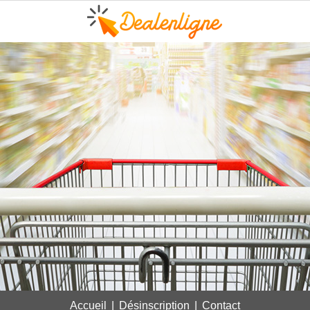
Accueil
|
Désinscription
|
Contact