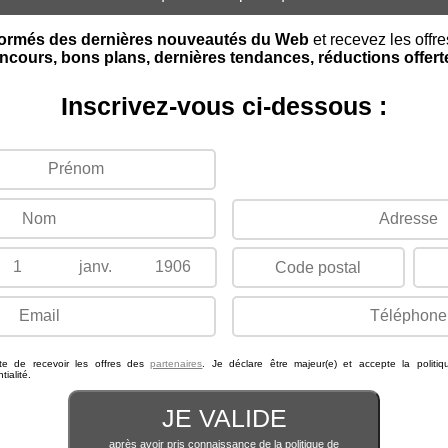
formés des dernières nouveautés du Web
et recevez les offr
ncours, bons plans, dernières tendances, réductions offertes
Inscrivez-vous ci-dessous :
pte de recevoir les offres des
partenaires
. Je déclare être majeur(e) et accepte la politi
tialité.
JE VALIDE
après avoir pris connaissance de la politique de